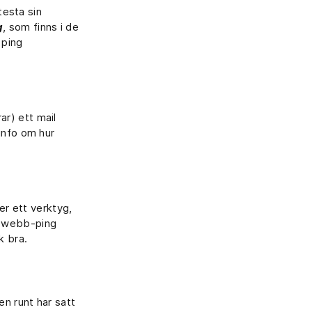
testa sin
g
, som finns i de
 ping
ar) ett mail
info om hur
ler ett verktyg,
r webb-ping
k bra.
en runt har satt