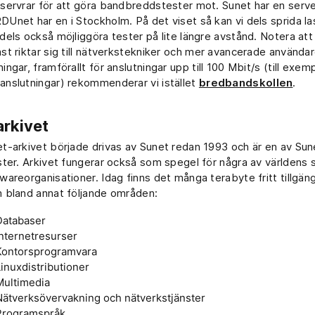
servrar för att göra bandbreddstester mot. Sunet har en server
Unet har en i Stockholm. På det viset så kan vi dels sprida l
dels också möjliggöra tester på lite längre avstånd. Notera att
st riktar sig till nätverkstekniker och mer avancerade användar
ingar, framförallt för anslutningar upp till 100 Mbit/s (till exem
nslutningar) rekommenderar vi istället
bredbandskollen
.
arkivet
t-arkivet började drivas av Sunet redan 1993 och är en av Sun
ster. Arkivet fungerar också som spegel för några av världens 
wareorganisationer. Idag finns det många terabyte fritt tillgäng
 bland annat följande områden:
Databaser
Internetresurser
Kontorsprogramvara
Linuxdistributioner
Multimedia
Nätverksövervakning och nätverkstjänster
Programspråk