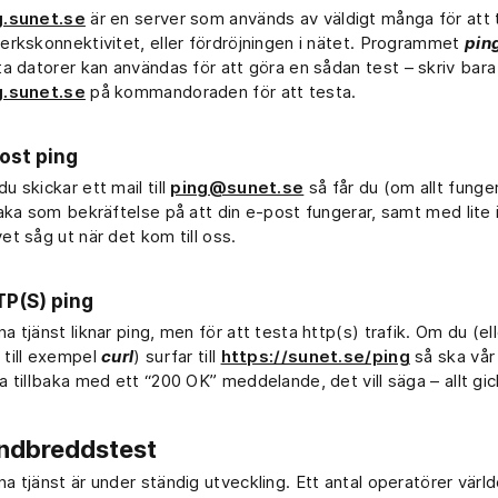
g.sunet.se
är en server som används av väldigt många för att 
erkskonnektivitet, eller fördröjningen i nätet. Programmet
pin
ta datorer kan användas för att göra en sådan test
–
skriv bara
g.sunet.se
på kommandoraden för att testa.
ost ping
u skickar ett mail till
ping@sunet.se
så får du (om allt funger
baka som bekräftelse på att din e-post fungerar, samt med lite 
et såg ut när det kom till oss.
P(S) ping
a tjänst liknar ping, men för att testa http(s) trafik. Om du (el
till exempel
curl
) surfar till
https://sunet.se/ping
så ska vå
a tillbaka med ett “200 OK” meddelande, det vill säga – allt gic
ndbreddstest
a tjänst är under ständig utveckling. Ett antal operatörer värld