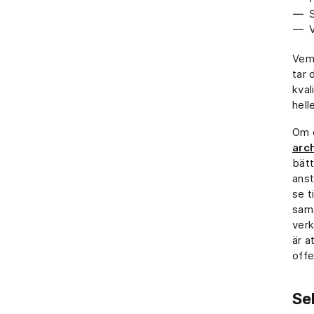
Vem 
tar 
kval
hell
Om d
arc
bätt
anst
se t
sama
verk
är a
offe
Se