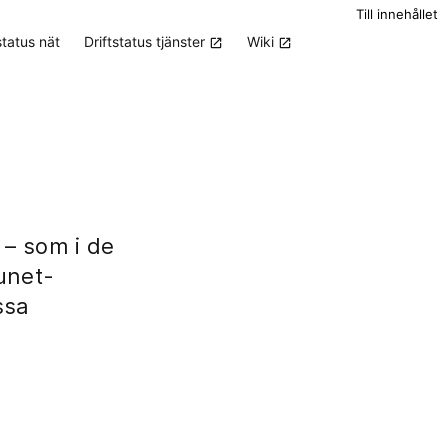
Till innehållet
status nät
Driftstatus tjänster
Wiki
 – som i de
Sunet-
ssa