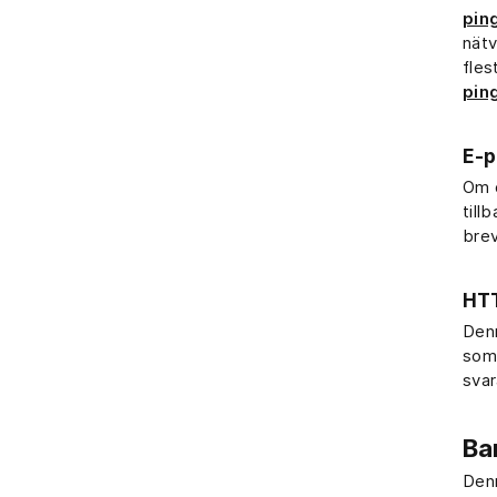
pin
nätv
fles
pin
E-p
Om d
till
brev
HTT
Denn
som 
svar
Ba
Denn