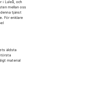
 i Luleå, och
asten mellan oss
 denna tjänst
e. För enklare
pel
ets äldsta
största
ligt material