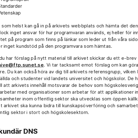
Standarder
Vetenskap
som helst kan gå in på arkivets webbplats och hämta det den
dock inget ansvar för hur programvaran används, ej heller för inn
itet på program som finns på länkar som leder ut från våra sido
er inget kundstöd på den programvara som hämtas.
u har förslag på nytt material till arkivet skickar du ett e-brev t
hive@ftp.sunet.se
. Vi tar tacksamt emot förslag om kan göra
re. Du kan också höra av dig till arkivets referensgrupp, vilken
ällda och studenter vid landets universitet och högskolor. De har
ill att arkivets innehåll motsvarar de behov som högskolesverig
rbetar med organisationer som arbetar för att applikationer i
samheter inom offentlig sektor ska utvecklas som öppen käll
tt arkivet ska kunna bidra till kunskapsöverföring och samarbe
ntlig sektor i stort och högskolesektorn.
kundär DNS