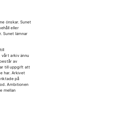
ne önskar. Sunet
ehåll eller
r. Sunet lämnar
ill
 vårt arkiv ännu
 består av
 till uppgift att
e har. Arkivet
nriktade på
kod. Ambitionen
te mellan