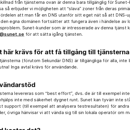
 skillnad från tjänsterna ovan är denna bara tillgänglig för Sunet
a så erbjuder vi möjligheten att “slava” zoner från deras prim
fördelen att man får en DNS utanför sitt eget nät så att DNS-
den egna domänen fortsätter att fungera även i händelse av l
tsproblem. Sunet-kunder som är intresserade av denna tjänst 
@sunet.se
för att sätta igång tjänsten.
 här krävs för att få tillgång till tjänsterna
 tjänsterna (förutom Sekundär DNS) är tillgängliga för alla, inte
utna! Inga avtal krävs för användande.
vändarstöd
sterna levereras som “best effort”, dvs. de är till exempel int
vhjälps inte med säkerhet dygnet runt. Sunet kan tyvärr inte stå
kt support (till exempel att analysera testresultaten) för andr
er, övriga hänvisar vi att vända sig till sin lokala operatör om 