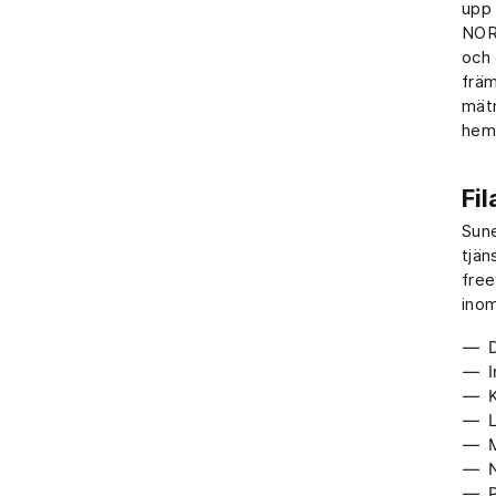
upp 
NORD
och 
främ
mätn
hema
Fil
Sune
tjän
free
inom