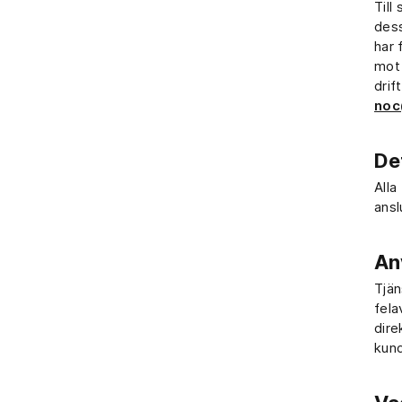
Till
dess
har 
mot 
drif
noc
Det
Alla
ansl
An
Tjän
fela
dire
kund