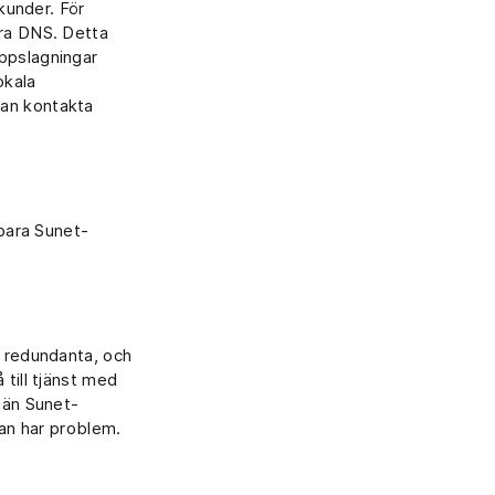
-kunder. För
ära DNS. Detta
uppslagningar
okala
kan kontakta
 bara Sunet-
e redundanta, och
 till tjänst med
a än Sunet-
man har problem.