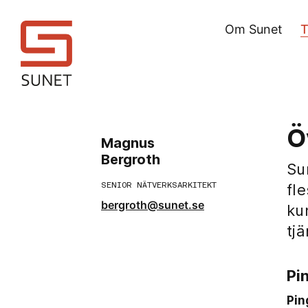
Om Sunet
T
Ö
Magnus
Bergroth
Su
SENIOR NÄTVERKSARKITEKT
fle
bergroth@sunet.se
ku
tjä
Pi
Pin