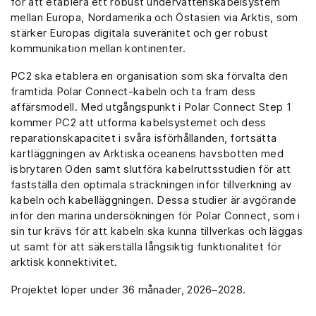
för att etablera ett robust undervattenskabelsystem
mellan Europa, Nordamerika och Östasien via Arktis, som
stärker Europas digitala suveränitet och ger robust
kommunikation mellan kontinenter.
PC2 ska etablera en organisation som ska förvalta den
framtida Polar Connect-kabeln och ta fram dess
affärsmodell. Med utgångspunkt i Polar Connect Step 1
kommer PC2 att utforma kabelsystemet och dess
reparationskapacitet i svåra isförhållanden, fortsätta
kartläggningen av Arktiska oceanens havsbotten med
isbrytaren Oden samt slutföra kabelruttsstudien för att
fastställa den optimala sträckningen inför tillverkning av
kabeln och kabelläggningen. Dessa studier är avgörande
inför den marina undersökningen för Polar Connect, som i
sin tur krävs för att kabeln ska kunna tillverkas och läggas
ut samt för att säkerställa långsiktig funktionalitet för
arktisk konnektivitet.
Projektet löper under 36 månader, 2026–2028.