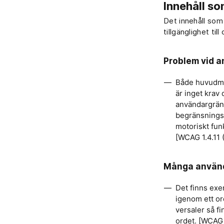
Innehåll so
Det innehåll som 
tillgänglighet till
Problem vid 
Både huvudme
är inget krav
användargränss
begränsnings
motoriskt fun
[WCAG 1.4.11 
Många använ
Det finns exe
igenom ett or
versaler så f
ordet. [WCAG 