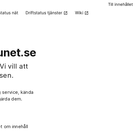
Till innehållet
status nät
Driftstatus tjänster
Wiki
unet.se
 vill att
sen.
ig service, kända
tgärda dem.
et om innehåll