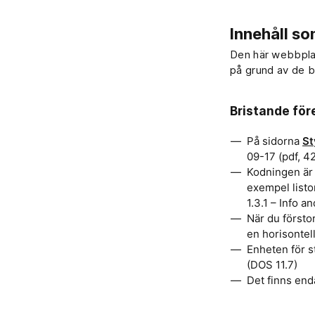
Innehåll som
Den här webbplats
på grund av de b
Bristande för
På sidorna
St
09-17 (pdf, 42
Kodningen är i
exempel listor
1.3.1 – Info a
När du försto
en horisontell
Enheten för st
(DOS 11.7)
Det finns end