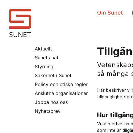
Om Sunet
Tillgä
Aktuellt
Sunets nät
Vetenskaps
Styrning
så många s
Säkerhet i Sunet
Policy och etiska regler
Här beskriver vi 
Anslutna organisationer
tillgänglighetspr
Jobba hos oss
Nyhetsbrev
Hur tillgän
Vi är medvetna om
som inte är tillg