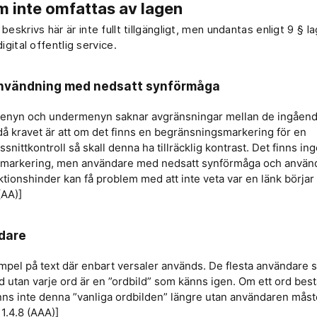
m inte omfattas av lagen
beskrivs här är inte fullt tillgängligt, men undantas enligt 9 § 
 digital offentlig service.
användning med nedsatt synförmåga
nyn och undermenyn saknar avgränsningar mellan de ingående
 då kravet är att om det finns en begränsningsmarkering för en
nittkontroll så skall denna ha tillräcklig kontrast. Det finns ing
markering, men användare med nedsatt synförmåga och använ
ktionshinder kan få problem med att inte veta var en länk börjar 
(AA)]
dare
mpel på text där enbart versaler används. De flesta användare s
d utan varje ord är en ”ordbild” som känns igen. Om ett ord bes
inns inte denna ”vanliga ordbilden” längre utan användaren mås
1.4.8 (AAA)]