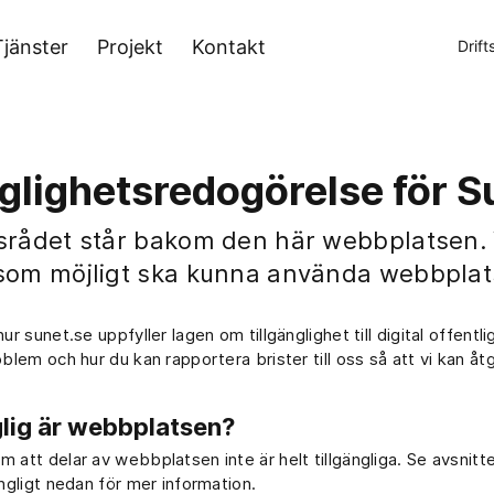
Tjänster
Projekt
Kontakt
Drift
nglighetsredogörelse för S
rådet står bakom den här webbplatsen. Vi
om möjligt ska kunna använda webbplat
hur sunet.se uppfyller lagen om tillgänglighet till digital offentl
oblem och hur du kan rapportera brister till oss så att vi kan å
glig är webbplatsen?
 att delar av webbplatsen inte är helt tillgängliga. Se avsnitt
ängligt nedan för mer information.