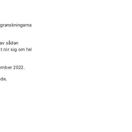
I granskningarna
 av sådan
t rör sig om fel
cember 2022.
nde.