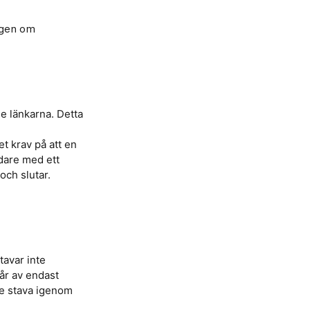
lagen om
 länkarna. Detta
et krav på att en
dare med ett
och slutar.
tavar inte
tår av endast
te stava igenom