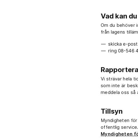
Vad kan du
Om du behöver in
från lagens till
skicka e-post 
ring 08-546 
Rapportera 
Vi strävar hela 
som inte är beskr
meddela oss så 
Tillsyn
Myndigheten för di
offentlig servic
Myndigheten för