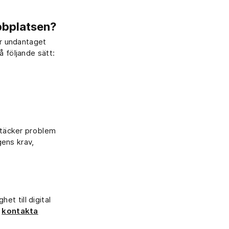
bbplatsen?
är undantaget
 följande sätt:
pptäcker problem
gens krav,
het till digital
u
kontakta