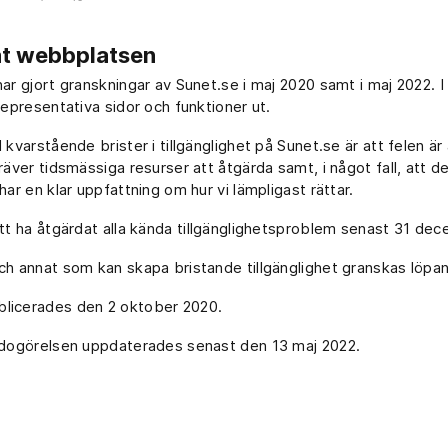
tat webbplatsen
har gjort granskningar av Sunet.se i maj 2020 samt i maj 2022. 
representativa sidor och funktioner ut.
 kvarstående brister i tillgänglighet på Sunet.se är att felen är
räver tidsmässiga resurser att åtgärda samt, i något fall, att de
har en klar uppfattning om hur vi lämpligast rättar.
att ha åtgärdat alla kända tillgänglighetsproblem senast 31 de
ch annat som kan skapa bristande tillgänglighet granskas löpa
licerades den 2 oktober 2020.
edogörelsen uppdaterades senast den 13 maj 2022.