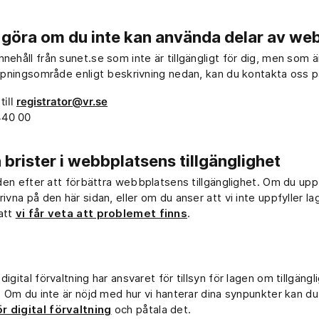
 göra om du inte kan använda delar av we
nehåll från sunet.se som inte är tillgängligt för dig, men som 
ämpningsområde enligt beskrivning nedan, kan du kontakta oss på
till
registrator@vr.se
440 00
brister i webbplatsens tillgänglighet
tiden efter att förbättra webbplatsens tillgänglighet. Om du u
ivna på den här sidan, eller om du anser att vi inte uppfyller la
att
vi får veta att problemet finns
.
gital förvaltning har ansvaret för tillsyn för lagen om tillgänglig
e. Om du inte är nöjd med hur vi hanterar dina synpunkter kan d
 digital förvaltning
och påtala det.