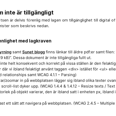
 inte är tillgängligt
en är delvis förenlig med lagen om tillgänglighet till digital of
rister som beskrivs nedan.
enlighet med lagkraven
yrning
samt
Sunet blogg
finns länkar till äldre pdf:er samt filen
9 kB)”. Dessa dokument är inte tillgängliga fullt ut.
nte helt konsekvent och korrekt på vissa ställen är den felaktig. 
 där vi ibland felaktigt använt taggen <div> istället för <ul> ell
nd relationships samt WCAG 4.1.1 – Parsing)
rar/zoomar in på webbplatsen lägger sig ibland olika texter ova
 scroll-list dyker upp. (WCAG 1.4.4 & 1.4.12 – Resize texts / Text
orlek på objekt varierar, den är ibland satt i enheten px, ibland 
ast ett sätt att navigera på webbplatsen. (WCAG 2.4.5 – Multiple