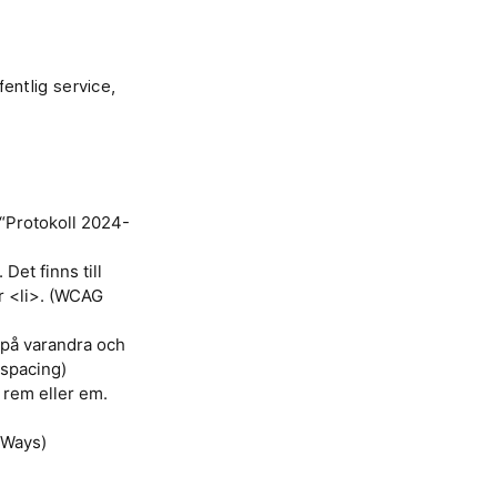
fentlig service,
: “Protokoll 2024-
Det finns till
er <li>. (WCAG
npå varandra och
 spacing)
i rem eller em.
 Ways)